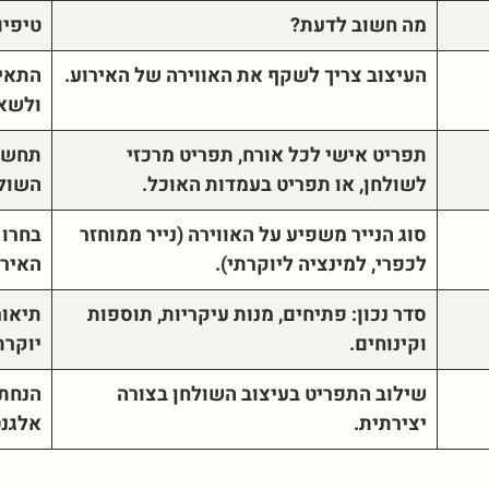
מה חשוב לדעת
?
טיפים
העיצוב צריך לשקף את האווירה של האירוע
.
התאימ
ולשאר
תפריט אישי לכל אורח, תפריט מרכזי
תחשבו
לשולחן, או תפריט בעמדות האוכל
.
השול
סוג הנייר משפיע על האווירה (נייר ממוחזר
בחרו 
לכפרי, למינציה ליוקרתי)
.
האירו
סדר נכון: פתיחים, מנות עיקריות, תוספות
תיאור
וקינוחים
.
יוקרת
שילוב התפריט בעיצוב השולחן בצורה
הנחת 
יצירתית
.
אלגנט