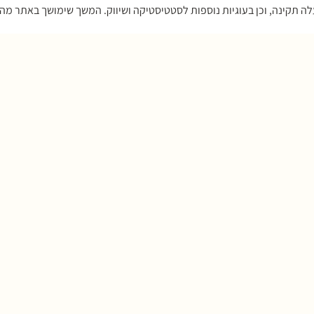
הל
הזמנה לחתונה – נטלי
119.00
₪
שימושי
הזמנות דיגיטליות לאי
רקעים להזמנה דו צדדית
סייב דה דייט