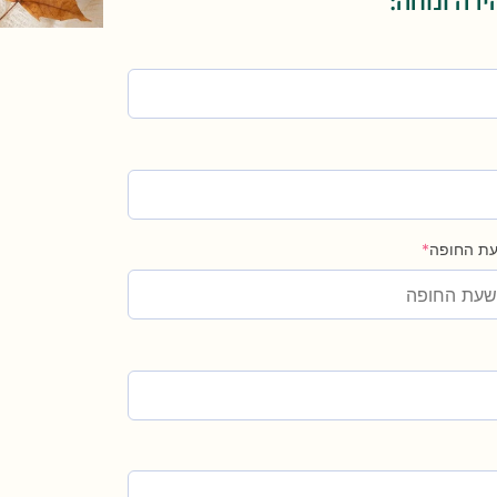
ת החופה
*