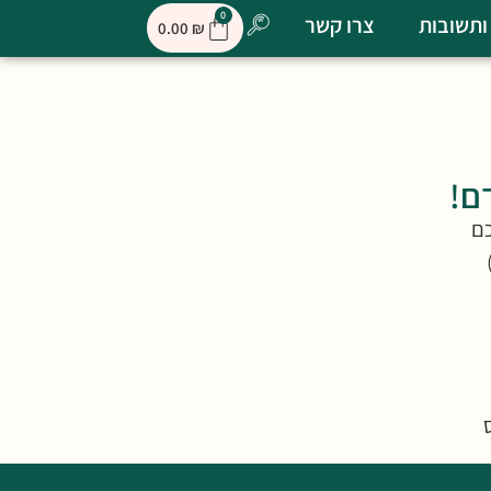
0
ותשובות
צרו קשר
0.00
₪
ם!